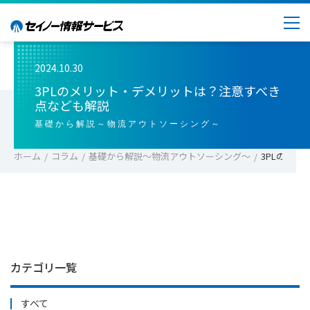
2024.10.30
3PLのメリット・デメリットは？注意すべき
点なども解説
基礎から解説～物流アウトソーシング～
ホーム
コラム
基礎から解説～物流アウトソーシング～
3PLのメ
カテゴリ一覧
すべて