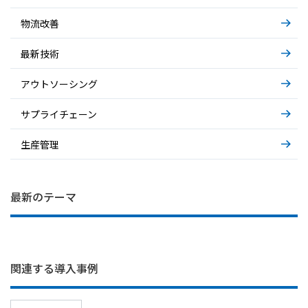
物流改善
最新技術
アウトソーシング
サプライチェーン
生産管理
IT部門の困りごと… システム運用の裏側
基礎から解説～AIエージェント～
基礎から解説～物流アウトソーシング～
最新のテーマ
関連する導入事例