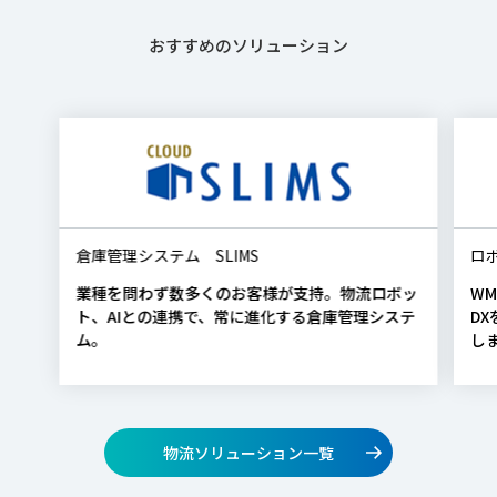
おすすめのソリューション
倉庫管理システム SLIMS
ロ
業種を問わず数多くのお客様が支持。物流ロボッ
W
ト、AIとの連携で、常に進化する倉庫管理システ
D
ム。
し
物流ソリューション一覧