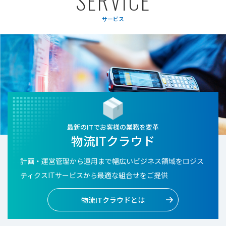
S
E
R
V
I
C
E
サービス
最新のITでお客様の業務を変革
物流ITクラウド
計画・運営管理から運用まで幅広いビジネス領域をロジス
ティクスITサービスから最適な組合せをご提供
物流ITクラウドとは