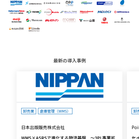
最新の導入事例
卸売業
倉庫管理（WMS）
卸
日本出版販売株式会社
Po
WMS×ASRSで進化する物流基盤 ～3PL事業拡
セ