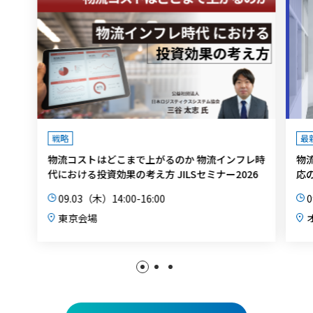
戦略
最
物流コストはどこまで上がるのか 物流インフレ時
物
代における投資効果の考え方 JILSセミナー2026
応
09.03（木）14:00-16:00
0
東京会場