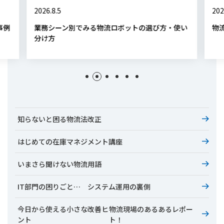
2026.8.5
202
事例
業務シーン別でみる物流ロボットの選び方・使い
物
分け方
知らないと困る物流法改正
はじめての在庫マネジメント講座
いまさら聞けない物流用語
IT部門の困りごと… システム運用の裏側
今日から使える小さな改善ヒ
物流現場のあるあるレポー
ント
ト！