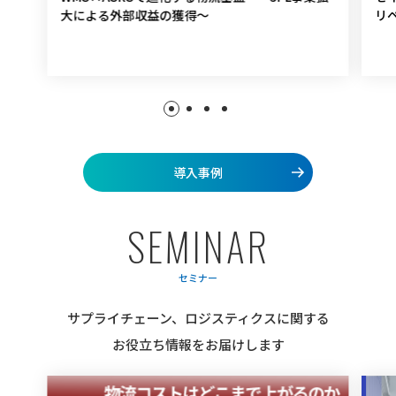
大による外部収益の獲得～
リ
導入事例
S
E
M
I
N
A
R
セミナー
サプライチェーン、ロジスティクスに関する
お役立ち情報をお届けします