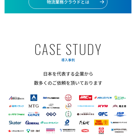
物流業務クラウドとは
C
A
S
E
S
T
U
D
Y
導入事例
日本を代表する企業から
数多くのご依頼を頂いております