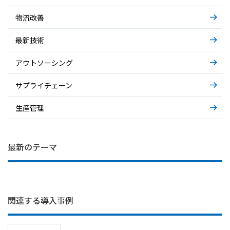
物流改善
最新技術
アウトソーシング
サプライチェーン
生産管理
IT部門の困りごと… システム運用の裏側
基礎から解説～AIエージェント～
基礎から解説～物流アウトソーシング～
最新のテーマ
関連する導入事例