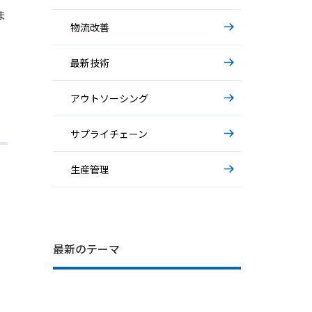
ま
物流改善
最新技術
アウトソーシング
サプライチェーン
生産管理
IT部門の困りごと… システム運用の
基礎から解説～AIエージェント～
基礎から解説～物流アウトソーシング
最新のテーマ
裏側
～