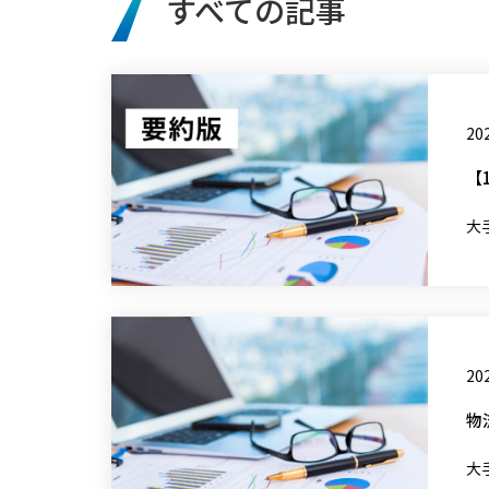
すべての記事
202
【
大
202
物
大