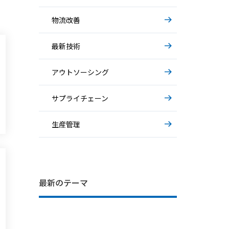
物流改善
最新技術
アウトソーシング
サプライチェーン
生産管理
IT部門の困りごと… システム運用の
基礎から解説～AIエージェント～
基礎から解説～物流アウトソーシング
最新のテーマ
裏側
～