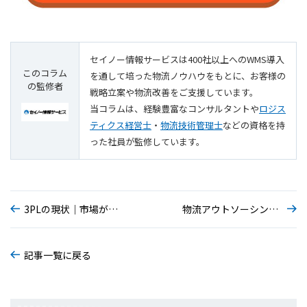
セイノー情報サービスは400社以上へのWMS導入
このコラム
を通して培った物流ノウハウをもとに、お客様の
の監修者
戦略立案や物流改善をご支援しています。
当コラムは、経験豊富なコンサルタントや
ロジス
ティクス経営士
・
物流技術管理士
などの資格を持
った社員が監修しています。
3PLの現状｜市場が拡大する背景と導入するメリットを解説
物流アウトソーシングの事業者の選び方や導入手順を解説
記事一覧に戻る