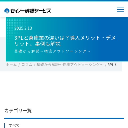
2025.2.13
3PLと倉庫業の違いは？導入メリット・デメ
リット、事例も解説
基礎から解説～物流アウトソーシング～
ホーム
コラム
基礎から解説～物流アウトソーシング～
3PLと倉
カテゴリ一覧
すべて