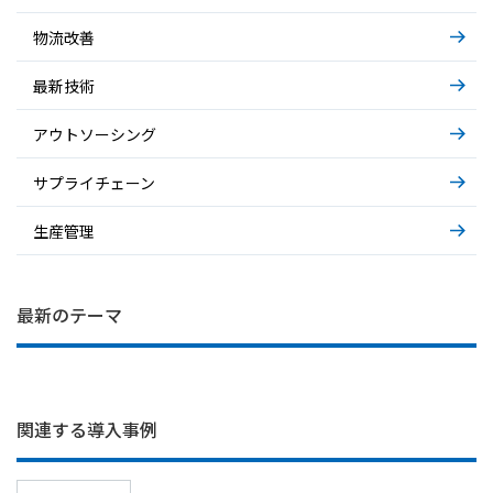
物流改善
最新技術
アウトソーシング
サプライチェーン
生産管理
IT部門の困りごと… システム運用の裏側
基礎から解説～AIエージェント～
基礎から解説～物流アウトソーシング～
最新のテーマ
関連する導入事例