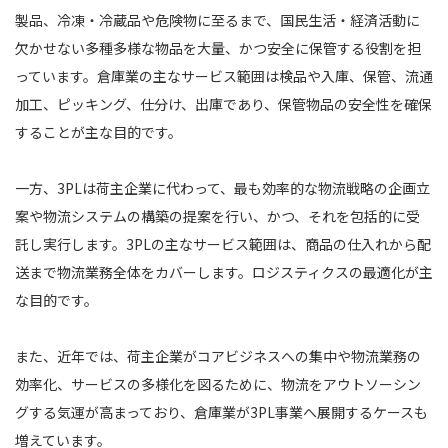
製品、冷凍・冷蔵品や危険物に至るまで、国民生活・経済活動に
欠かせない多種多様な物品を大量、かつ安全に保管する役割を担
っています。倉庫業の主なサービス範囲は検品や入庫、保管、流通
加工、ピッキング、仕分け、出庫であり、保管物品の安全性を確保
することが主な目的です。
一方、3PLは荷主企業に代わって、最も効率的な物流戦略の企画立
案や物流システムの構築の提案を行い、かつ、それを包括的に受
託し実行します。3PLの主なサービス範囲は、商品の仕入れから配
送まで物流業務全体をカバーします。ロジスティクスの最適化が主
な目的です。
また、近年では、荷主企業がコアビジネスへの集中や物流業務の
効率化、サービスの多様化を図るために、物流をアウトソーシン
グする気運が高まっており、倉庫業が3PL事業へ展開するケースも
増えています。