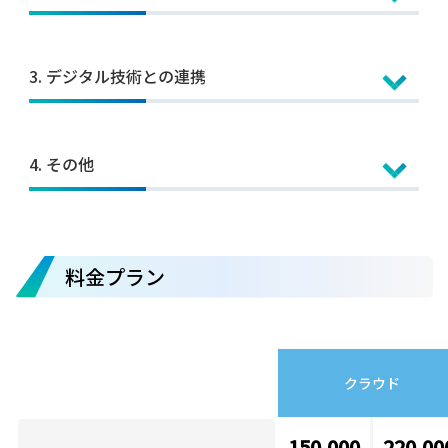
・物流業については、3PL事業者に必要な「複数寄託者、複数倉庫
の一元管理」ができます。
・製造業については、食品を扱う企業に必要な「賞味期限管理」
作業の進捗管理と実績管理
3. デジタル技術との連携
ができます。
・庫内作業の進捗状況を随時確認でき、作業員の最適な配分が行
・卸売業については、アパレル商品を扱う企業に必要な「品番＋
えます。
色、サイズの管理」ができます。
・ハンディターミナルで収集した作業実績情報を蓄積し、作業実
最新テクノロジーによるDX促進​
4. その他
様々なバーコードに対応
績管理や商品保管場所の分析などへの応用ができます。
[ AI ]
一次元バーコード（JAN､ITF､CODE128など）、二次元バーコード
商品分析・庫内効率向上への応用
・物流版AIエージェント ロジスティクス・エージェント
（QR）及びハウスコード（自社管理コード）に対応しています。
入出荷頻度リスト、死蔵品リストを元に、商品のABC分析を行
人に代わって物流現場の状況を分析・判断、未来を予測し、問題
確実性
不定貫管理
い、保管場所を見直すことで、出荷作業を効率化できます。さら
解決のための改善アクションを管理者や作業者にガイドします。そ
お客様固有の業務もセイノー情報サービス独自のシステム構築方
料金プラン
重量による管理ができます。
に、需要頻度を取り入れた在庫配置分析（
在庫適正化ソリューシ
して、承認を得ながら必要な指示を出します。
法論（システム構築Melos）を基にFit＆Gapを行い、スピーディ
複数寄託者・複数倉庫対応
ョン SLASH
）を利用すれば、更なる作業効率の向上と在庫削減を
ーかつ確実なサービスインを実現します。
複数倉庫、複数寄託者の情報をシステム内で一元的に管理でき、
ロジスティクス・エージェントの詳細を見る
可能にします。
ユーザーライクなインターフェースを追求
倉庫を跨いだ在庫の照会、移動ができます。
先入れ先出しやロットナンバー管理、賞味期限管理で物流品質を
・入荷情報や出荷情報を、利用者が希望するフォーマットのCSVで
クラウド
・AI画像検品 iSCAN
向上
入出力できます。
カメラ画像を用いた製品及び付属品の品質検査により、検品精度
・リスト表示画面の項目は、お客様の業務形態に合わせて表示、
150,000
220,00