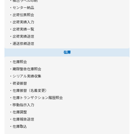
・梱包ラベル印刷
ーミナルから選べます。RFIDや二次元バーコードの読取、OCR機
・センター納品
能があるハンディターミナルも選べます。
・出荷伝票照会
・また、ピッキングカートシステムと連携し、ペーパーレスかつ
・出荷実績入力
リアルタイムなピッキング・検品作業ができます。この他、ポケ
・出荷実績一覧
・出荷実績送信
ットプリンタやスマートデバイス、ソーター、自動倉庫などの
・運送依頼送信
様々なマテハン機器と連携できます。
在庫
・在庫照会
・期限警告在庫照会
・シリアル実績収集
・荷姿振替
・在庫振替（名義変更）
・在庫トランザクション履歴照会
・移動指示入力
・在庫調整
・在庫報告送信
・在庫取込