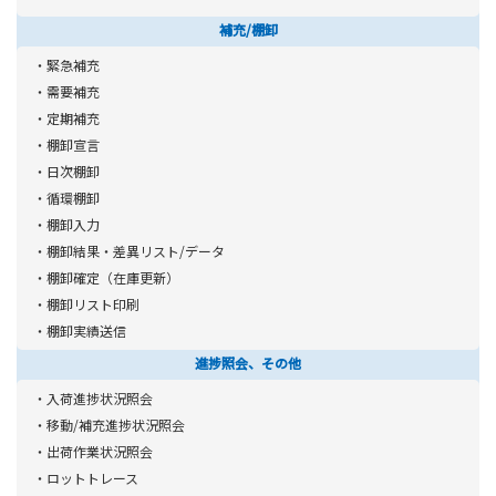
補充/棚卸
・緊急補充
・需要補充
・定期補充
・棚卸宣言
・日次棚卸
・循環棚卸
・棚卸入力
・棚卸結果・差異リスト/データ
・棚卸確定（在庫更新）
・棚卸リスト印刷
・棚卸実績送信
進捗照会、その他
・入荷進捗状況照会
・移動/補充進捗状況照会
・出荷作業状況照会
・ロットトレース