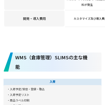
ロボットの導入事例を見る
料が発生
開発・導入費用
カスタマイズ及び導入費
[ 可視化モニタ ]
・物流現場の可視化 LOGISTICS･COCKPIT
異なるシステムに散らばる現場情報を一まとめにし、グラフや画
像を使用して見たい形に変換し、見たい人（センター長や経営
者）に合わせて表示します。
LOGISTICS･COCKPITの詳細を見る
WMS（倉庫管理）SLIMSの主な機
能
[ IoT ]
温湿度センサー：​
倉庫内の温湿度情報を収集します。閾値を超えた場合はメールで
入荷
警告し製品の品質を守ります。
・入荷予定/受信・登録・取込
光センサー（3D-LiDAR ）：
・入荷予定リスト
倉庫業務の効率化と属人化の排除
・商品ラベル印刷
商品の外装箱を自動採寸します。採寸作業及びマスタ修正・登録
・ピッキングゾーンとストックゾーンを分け、定期的に補充（ロケ