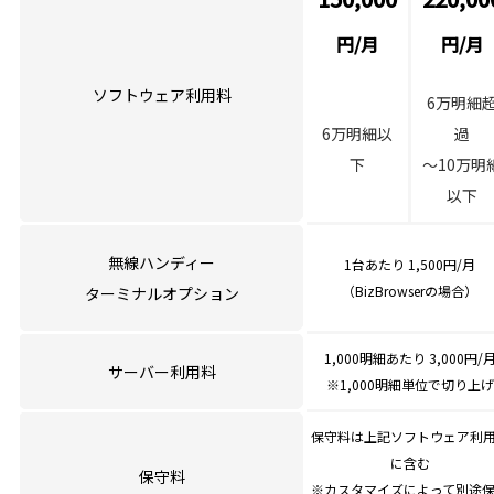
が向上します。​
非表示の選択や並び替えができます。
また、パレット積付製品の一括検品では、パレットあたり約30%
円/月
円/月
・主要な運送会社への運送依頼や、送り状の印刷が標準でできま
の検品時間短縮を実現します。
す。
ソフトウェア利用料
6万明細
iSCANの詳細を見る
6万明細以
過
下
～10万明
[ ロボット ]
以下
・ロボットマネジメント​ RMS
メーカーを問わず、多種多様な搬送ロボット（AGVやGTPなど）
無線ハンディー
1台あたり 1,500円/月
と接続します。​
（BizBrowserの場合）
ターミナルオプション
WMSとロボットの接続部分を共通部品化（RMS）しているため、
早期導入とコスト削減を実現します。
1,000明細あたり 3,000円/
サーバー利用料
※1,000明細単位で切り上げ
RMSの詳細を見る
・賞味期限管理は、商品別はもちろん、得意先別に出荷期限が設
保守料は上記ソフトウェア利
ロボットの詳細を見る
定でき、賞味期限切れ間近の商品の出荷を防止します。
に含む
保守料
※カスタマイズによって別途