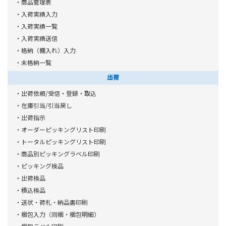
・商品管理表
時間を短縮します。保管料や運賃の適正化に貢献します。
ーション移動）することで、ピッキング作業の効率が高まります。
・入荷実績入力
・豊富なピッキングバリエーション（オーダーピッキング、マル
・入荷実績一覧
IoTの詳細を見る
チオーダーピッキング、ラベルピッキング、トータルピッキング）
・入荷実績送信
から、業務の運用形態に合った方法が選択でき、さらに効率を高
・格納（棚入れ）入力
システムの柔軟性
・未格納一覧
められます。
クラウドサービスは将来のOSや環境にも対応します。
出荷
・作業の標準化によりパート、アルバイトの早期戦力化ができま
帳票のペーパーレス化
す。
・出荷依頼/受信・登録・取込
タブレットで入荷リスト、ピッキングリスト、棚卸リストを表示
・在庫引当/引当戻し
・出荷指示
できるため、ペーパーレスを実現します。
・オーダーピッキングリスト印刷
グローバル対応
・トータルピッキングリスト印刷
日本語、英語表示で利用できます。
・商品別ピッキングラベル印刷
豊富なEDIサービス連携
・ピッキング検品
汎用的な通信手順を実装するEDIサービスを利用し、他システムと
・出荷検品
連携できます。
・積込検品
・送状・荷札・納品書印刷
先進物流ソリューションとの連携
・梱包入力（同梱・梱包明細）
・キーエンス製、Point Mobile Japan製などの様々なハンディタ