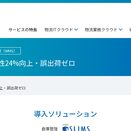
サービスの特長
物流ITクラウド
物流業務クラウド
（WMS）
性24%向上・誤出荷ゼロ
向上・誤出荷ゼロ
導入ソリューション
倉庫管理