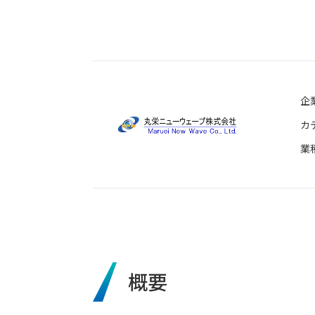
企
カ
業
概要