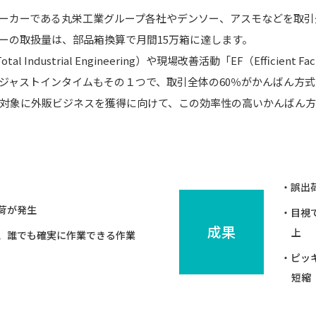
ーカーである丸栄工業グループ各社やデンソー、アスモなどを取引
ーの取扱量は、部品箱換算で月間15万箱に達します。
Industrial Engineering）や現場改善活動「EF（Efficie
ジャストインタイムもその１つで、取引全体の60％がかんばん方
対象に外販ビジネスを獲得に向けて、この効率性の高いかんばん
・誤出
荷が発生
・目視
成果
上
、誰でも確実に作業できる作業
・ピッ
短縮