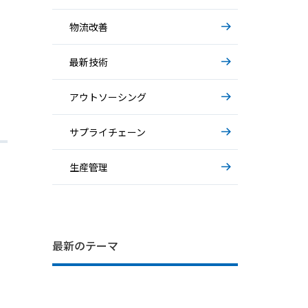
物流改善
最新技術
アウトソーシング
サプライチェーン
生産管理
IT部門の困りごと… システム運用の
基礎から解説～AIエージェント～
基礎から解説～物流アウトソーシング
最新のテーマ
裏側
～