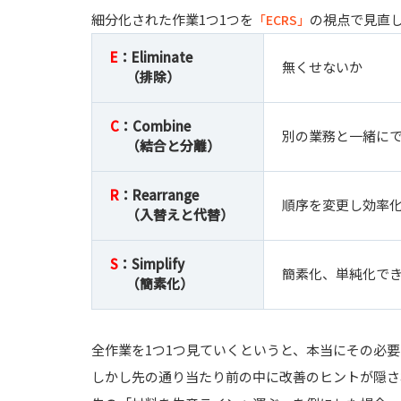
細分化された作業1つ1つを
の視点で見直
「ECRS」
E
：Eliminate
無くせないか
（排除）
C
：Combine
別の業務と一緒に
（結合と分離）
R
：Rearrange
順序を変更し効率
（入替えと代替）
S
：Simplify
簡素化、単純化で
（簡素化）
全作業を1つ1つ見ていくというと、本当にその必
しかし先の通り当たり前の中に改善のヒントが隠さ