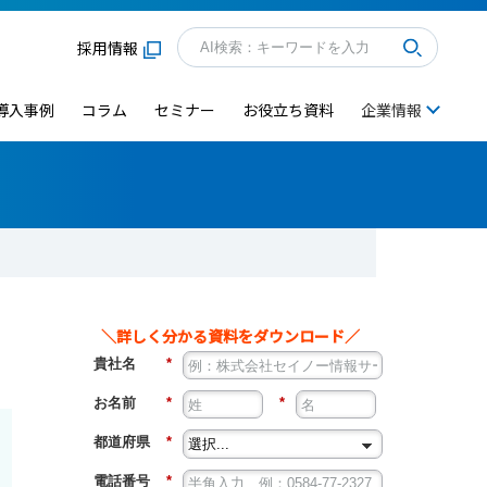
採用情報
導入事例
コラム
セミナー
お役立ち資料
企業情報
＼詳しく分かる資料をダウンロード／
貴社名
*
お名前
*
*
都道府県
*
電話番号
*