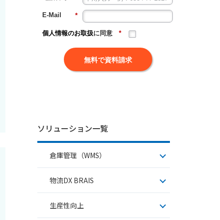
E-Mail
*
個人情報のお取扱
に同意
*
無料で資料請求
ソリューション一覧
倉庫管理（WMS）
物流DX BRAIS​
生産性向上