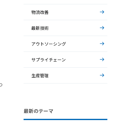
物流改善
最新技術
アウトソーシング
」
サプライチェーン
生産管理
つ
IT部門の困りごと… システム運用の
基礎から解説～AIエージェント～
基礎から解説～物流アウトソーシング
最新のテーマ
裏側
～