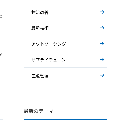
物流改善
つ
最新技術
アウトソーシング
す
サプライチェーン
生産管理
IT部門の困りごと… システム運用の
基礎から解説～AIエージェント～
基礎から解説～物流アウトソーシング
最新のテーマ
裏側
～