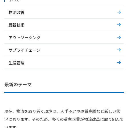
物流改善
最新技術
アウトソーシング
サプライチェーン
生産管理
IT部門の困りごと… システム運用の裏側
基礎から解説～AIエージェント～
基礎から解説～物流アウトソーシング～
最新のテーマ
現在、物流を取り巻く環境は、人手不足や運賃高騰など厳しい状
況にあります。そのため、多くの荷主企業が物流改革に取り組んで
います。